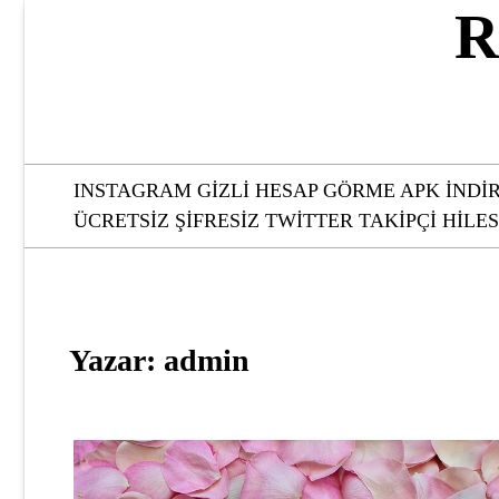
Skip
R
to
content
INSTAGRAM GIZLI HESAP GÖRME APK İNDI
ÜCRETSIZ ŞIFRESIZ TWITTER TAKIPÇI HILES
Yazar:
admin