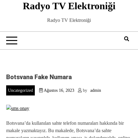
Radyo TV Elektroniği
Skip
to
content
Radyo TV Elektroniği
Botsvana Fake Numara
Uncategorized
Ağustos 16, 2023
by
admin
Botsvana’da kullanılan sahte telefon numaraları hakkında bir
makale yazmaktayız. Bu makalede, Botsvana’da sahte
numaraların yaygınlığı, kullanım amacı, iş dolandırıcılığı, online