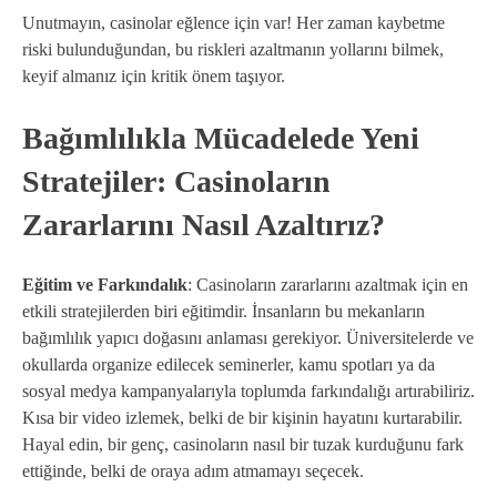
Unutmayın, casinolar eğlence için var! Her zaman kaybetme
riski bulunduğundan, bu riskleri azaltmanın yollarını bilmek,
keyif almanız için kritik önem taşıyor.
Bağımlılıkla Mücadelede Yeni
Stratejiler: Casinoların
Zararlarını Nasıl Azaltırız?
Eğitim ve Farkındalık
: Casinoların zararlarını azaltmak için en
etkili stratejilerden biri eğitimdir. İnsanların bu mekanların
bağımlılık yapıcı doğasını anlaması gerekiyor. Üniversitelerde ve
okullarda organize edilecek seminerler, kamu spotları ya da
sosyal medya kampanyalarıyla toplumda farkındalığı artırabiliriz.
Kısa bir video izlemek, belki de bir kişinin hayatını kurtarabilir.
Hayal edin, bir genç, casinoların nasıl bir tuzak kurduğunu fark
ettiğinde, belki de oraya adım atmamayı seçecek.