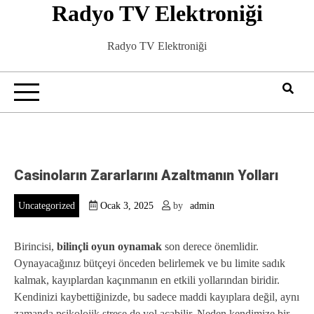
Radyo TV Elektroniği
Skip
to
content
Radyo TV Elektroniği
Casinoların Zararlarını Azaltmanın Yolları
Uncategorized
Ocak 3, 2025
by
admin
Birincisi,
bilinçli oyun oynamak
son derece önemlidir.
Oynayacağınız bütçeyi önceden belirlemek ve bu limite sadık
kalmak, kayıplardan kaçınmanın en etkili yollarından biridir.
Kendinizi kaybettiğinizde, bu sadece maddi kayıplara değil, aynı
zamanda psikolojik strese de yol açabilir. Neden kendimize bir