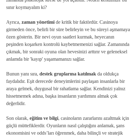
sınır koymayalım ki?
Ayrıca,
zaman yönetimi
de kritik bir faktördür. Casinoya
girmeden önce, belirli bir süre belirleyin ve bu süreyi aşmamaya
özen gösterin. Bir nevi oyun saatleri kurmak, heyecanın
peşinden koşarken kontrolü kaybetmemenizi sağlar. Zamanında
çıkmak, bir sonraki oyuna olan hevesinizi arttırır ve geleneksel
anlamda bir 'kayıp' yaşamamanızı sağlar.
Bunun yanı sıra,
destek gruplarına katılmak
da oldukça
faydalıdır. Eşit derecede deneyimlerini paylaşan insanlarla bir
araya gelmek, duygusal bir rahatlama sağlar. Kendinizi yalnız
hissetmemek adına, başka insanların yardımını almak çok
değerlidir.
Son olarak,
eğitim ve bilgi
, casinoların zararlarını azaltmak için
güçlü müttefiklerdir. Oyunların nasıl çalıştığını anlamak, şans
ekonomisini ve odds’ları öğrenmek, daha bilinçli ve stratejik