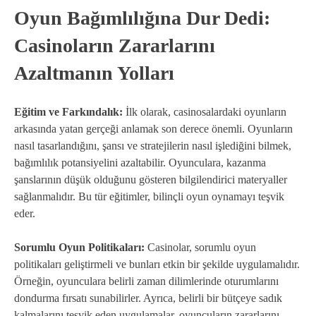
Oyun Bağımlılığına Dur Dedi:
Casinoların Zararlarını
Azaltmanın Yolları
Eğitim ve Farkındalık:
İlk olarak, casinosalardaki oyunların
arkasında yatan gerçeği anlamak son derece önemli. Oyunların
nasıl tasarlandığını, şansı ve stratejilerin nasıl işlediğini bilmek,
bağımlılık potansiyelini azaltabilir. Oyunculara, kazanma
şanslarının düşük olduğunu gösteren bilgilendirici materyaller
sağlanmalıdır. Bu tür eğitimler, bilinçli oyun oynamayı teşvik
eder.
Sorumlu Oyun Politikaları:
Casinolar, sorumlu oyun
politikaları geliştirmeli ve bunları etkin bir şekilde uygulamalıdır.
Örneğin, oyunculara belirli zaman dilimlerinde oturumlarını
dondurma fırsatı sunabilirler. Ayrıca, belirli bir bütçeye sadık
kalmalarını teşvik eden uygulamalar, oyuncuların zararlarını