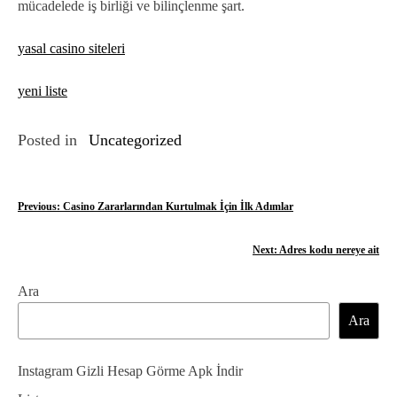
mücadelede iş birliği ve bilinçlenme şart.
yasal casino siteleri
yeni liste
Posted in
Uncategorized
Y
Previous:
Casino Zararlarından Kurtulmak İçin İlk Adımlar
a
Next:
Adres kodu nereye ait
z
Ara
ı
Ara
g
e
Instagram Gizli Hesap Görme Apk İndir