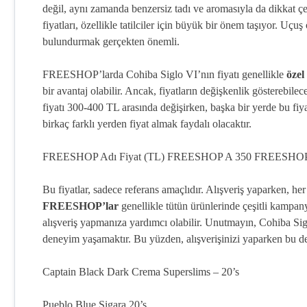
değil, aynı zamanda benzersiz tadı ve aromasıyla da dikkat 
fiyatları, özellikle tatilciler için büyük bir önem taşıyor. Uçu
bulundurmak gerçekten önemli.
FREESHOP’larda Cohiba Siglo VI’nın fiyatı genellikle
özel
bir avantaj olabilir. Ancak, fiyatların değişkenlik göstere
fiyatı 300-400 TL arasında değişirken, başka bir yerde bu fi
birkaç farklı yerden fiyat almak faydalı olacaktır.
FREESHOP Adı Fiyat (TL) FREESHOP A 350 FREESHO
Bu fiyatlar, sadece referans amaçlıdır. Alışveriş yaparken, he
FREESHOP’lar
genellikle tütün ürünlerinde çeşitli kampan
alışveriş yapmanıza yardımcı olabilir. Unutmayın, Cohiba Sig
deneyim yaşamaktır. Bu yüzden, alışverişinizi yaparken bu de
Captain Black Dark Crema Superslims – 20’s
Pueblo Blue Sigara 20’s