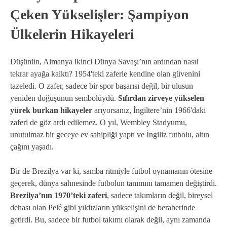
Çeken Yükselişler: Şampiyon
Ülkelerin Hikayeleri
Düşünün, Almanya ikinci Dünya Savaşı’nın ardından nasıl
tekrar ayağa kalktı? 1954'teki zaferle kendine olan güvenini
tazeledi. O zafer, sadece bir spor başarısı değil, bir ulusun
yeniden doğuşunun sembolüydü.
Sıfırdan zirveye yükselen
yürek burkan hikayeler
arıyorsanız, İngiltere’nin 1966'daki
zaferi de göz ardı edilemez. O yıl, Wembley Stadyumu,
unutulmaz bir geceye ev sahipliği yaptı ve İngiliz futbolu, altın
çağını yaşadı.
Bir de Brezilya var ki, samba ritmiyle futbol oynamanın ötesine
geçerek, dünya sahnesinde futbolun tanımını tamamen değiştirdi.
Brezilya’nın 1970’teki zaferi
, sadece takımların değil, bireysel
dehası olan Pelé gibi yıldızların yükselişini de beraberinde
getirdi. Bu, sadece bir futbol takımı olarak değil, aynı zamanda