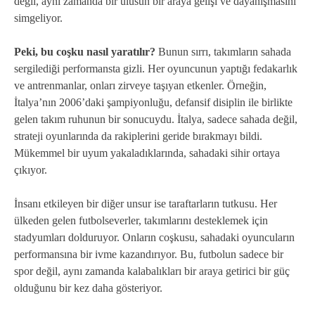
değil, aynı zamanda bir ulusun bir araya gelişi ve dayanışmasını
simgeliyor.
Peki, bu coşku nasıl yaratılır?
Bunun sırrı, takımların sahada
sergilediği performansta gizli. Her oyuncunun yaptığı fedakarlık
ve antrenmanlar, onları zirveye taşıyan etkenler. Örneğin,
İtalya’nın 2006’daki şampiyonluğu, defansif disiplin ile birlikte
gelen takım ruhunun bir sonucuydu. İtalya, sadece sahada değil,
strateji oyunlarında da rakiplerini geride bırakmayı bildi.
Mükemmel bir uyum yakaladıklarında, sahadaki sihir ortaya
çıkıyor.
İnsanı etkileyen bir diğer unsur ise taraftarların tutkusu. Her
ülkeden gelen futbolseverler, takımlarını desteklemek için
stadyumları dolduruyor. Onların coşkusu, sahadaki oyuncuların
performansına bir ivme kazandırıyor. Bu, futbolun sadece bir
spor değil, aynı zamanda kalabalıkları bir araya getirici bir güç
olduğunu bir kez daha gösteriyor.