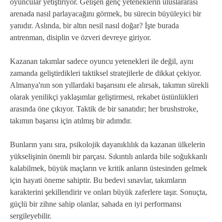
oyuncular yetiştiriyor. Gelişen genç yeteneklerin uluslararası
arenada nasıl parlayacağını görmek, bu sürecin büyüleyici bir
yanıdır. Aslında, bir altın nesil nasıl doğar? İşte burada
antrenman, disiplin ve özveri devreye giriyor.
Kazanan takımlar sadece oyuncu yetenekleri ile değil, aynı
zamanda geliştirdikleri taktiksel stratejilerle de dikkat çekiyor.
Almanya'nın son yıllardaki başarısını ele alırsak, takımın sürekli
olarak yenilikçi yaklaşımlar geliştirmesi, rekabet üstünlükleri
arasında öne çıkıyor. Taktik de bir sanatıdır; her brushstroke,
takımın başarısı için atılmış bir adımdır.
Bunların yanı sıra, psikolojik dayanıklılık da kazanan ülkelerin
yükselişinin önemli bir parçası. Sıkıntılı anlarda bile soğukkanlı
kalabilmek, büyük maçların ve kritik anların üstesinden gelmek
için hayati öneme sahiptir. Bu bedevi sınavlar, takımların
karakterini şekillendirir ve onları büyük zaferlere taşır. Sonuçta,
güçlü bir zihne sahip olanlar, sahada en iyi performansı
sergileyebilir.