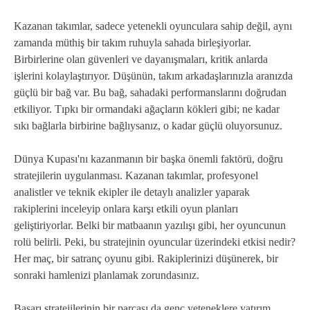
Kazanan takımlar, sadece yetenekli oyunculara sahip değil, aynı
zamanda müthiş bir takım ruhuyla sahada birleşiyorlar.
Birbirlerine olan güvenleri ve dayanışmaları, kritik anlarda
işlerini kolaylaştırıyor. Düşünün, takım arkadaşlarınızla aranızda
güçlü bir bağ var. Bu bağ, sahadaki performanslarını doğrudan
etkiliyor. Tıpkı bir ormandaki ağaçların kökleri gibi; ne kadar
sıkı bağlarla birbirine bağlıysanız, o kadar güçlü oluyorsunuz.
Dünya Kupası'nı kazanmanın bir başka önemli faktörü, doğru
stratejilerin uygulanması. Kazanan takımlar, profesyonel
analistler ve teknik ekipler ile detaylı analizler yaparak
rakiplerini inceleyip onlara karşı etkili oyun planları
geliştiriyorlar. Belki bir matbaanın yazılışı gibi, her oyuncunun
rolü belirli. Peki, bu stratejinin oyuncular üzerindeki etkisi nedir?
Her maç, bir satranç oyunu gibi. Rakiplerinizi düşünerek, bir
sonraki hamlenizi planlamak zorundasınız.
Başarı stratejilerinin bir parçası da genç yeteneklere yatırım