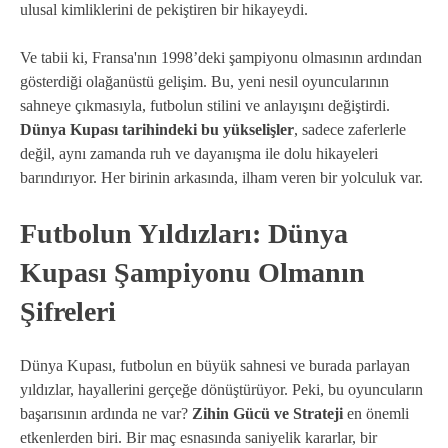
ulusal kimliklerini de pekiştiren bir hikayeydi.
Ve tabii ki, Fransa'nın 1998’deki şampiyonu olmasının ardından
gösterdiği olağanüstü gelişim. Bu, yeni nesil oyuncularının
sahneye çıkmasıyla, futbolun stilini ve anlayışını değiştirdi.
Dünya Kupası tarihindeki bu yükselişler
, sadece zaferlerle
değil, aynı zamanda ruh ve dayanışma ile dolu hikayeleri
barındırıyor. Her birinin arkasında, ilham veren bir yolculuk var.
Futbolun Yıldızları: Dünya
Kupası Şampiyonu Olmanın
Şifreleri
Dünya Kupası, futbolun en büyük sahnesi ve burada parlayan
yıldızlar, hayallerini gerçeğe dönüştürüyor. Peki, bu oyuncuların
başarısının ardında ne var?
Zihin Gücü ve Strateji
en önemli
etkenlerden biri. Bir maç esnasında saniyelik kararlar, bir