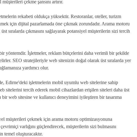
müşterileri çekme şansını artırır.
letmelerin rekabeti oldukça yüksektir. Restoranlar, oteller, turizm
ebilmek için dijital pazarlamada öne çıkmak zorundadır. Arama motoru
st sıralarda çıkmasını sağlayarak potansiyel müşterilerin sizi tercih
r yöntemdir. İşletmeler, reklam bütçelerini daha verimli bir şekilde
ler. SEO stratejileriyle web sitenizin doğal olarak üst sıralarda yer
sağlamanıza yardımcı olur.
, Edirne'deki işletmelerin mobil uyumlu web sitelerine sahip
itelerini tercih ederek mobil cihazlardan erişilen siteleri daha üst
bir web sitesine ve kullanıcı deneyimini iyileştiren bir tasarıma
siyel müşterileri çekmek için arama motoru optimizasyonuna
 çevrimiçi varlığını güçlendirecek, müşterilerin sizi bulmasını
in temel oluşturacaktır.