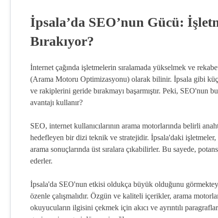
İpsala’da SEO’nun Gücü: İşletm
Bırakıyor?
İnternet çağında işletmelerin sıralamada yükselmek ve rekabett
(Arama Motoru Optimizasyonu) olarak bilinir. İpsala gibi küç
ve rakiplerini geride bırakmayı başarmıştır. Peki, SEO'nun bu 
avantajı kullanır?
SEO, internet kullanıcılarının arama motorlarında belirli anah
hedefleyen bir dizi teknik ve stratejidir. İpsala'daki işletmele
arama sonuçlarında üst sıralara çıkabilirler. Bu sayede, potans
ederler.
İpsala'da SEO'nun etkisi oldukça büyük olduğunu görmekteyiz. 
özenle çalışmalıdır. Özgün ve kaliteli içerikler, arama motorla
okuyucuların ilgisini çekmek için akıcı ve ayrıntılı paragrafla