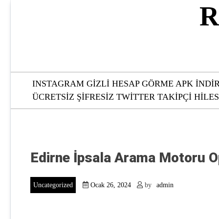
Skip
R
to
content
INSTAGRAM GIZLI HESAP GÖRME APK İNDI
ÜCRETSIZ ŞIFRESIZ TWITTER TAKIPÇI HILES
Edirne İpsala Arama Motoru 
Uncategorized
Ocak 26, 2024
by
admin