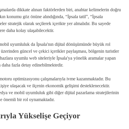
malarda dikkate alınan faktörlerden biri, anahtar kelimelerin doğru
 yakın konumu göz önüne alındığında, “İpsala tatil”, “İpsala
er stratejik olarak seçilerek içerikte yer almalıdır. Bu sayede
ilere daha kolay ulaşabilecektir.
obil uyumluluk da İpsala'nın dijital dönüşümünde büyük rol
üzerinden güncel ve çekici içerikler paylaşması, bölgenin turistler
ihazlara uyumlu web siteleriyle İpsala'ya yönelik aramalar yapan
da daha fazla detay edinebilmektedir.
a motoru optimizasyonu çalışmalarıyla ivme kazanmaktadır. Bu
kişiye ulaşacak ve ilçenin ekonomik gelişimi desteklenecektir.
ya ve mobil uyumluluk gibi diğer dijital pazarlama stratejilerinin
de önemli bir rol oynamaktadır.
rıyla Yükselişe Geçiyor