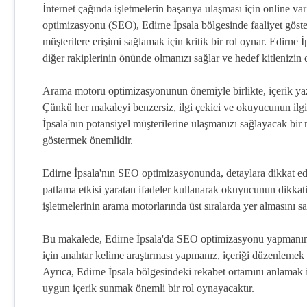
İnternet çağında işletmelerin başarıya ulaşması için online va
optimizasyonu (SEO), Edirne İpsala bölgesinde faaliyet göste
müşterilere erişimi sağlamak için kritik bir rol oynar. Edirne İ
diğer rakiplerinin önünde olmanızı sağlar ve hedef kitlenizin 
Arama motoru optimizasyonunun önemiyle birlikte, içerik yaza
Çünkü her makaleyi benzersiz, ilgi çekici ve okuyucunun ilg
İpsala'nın potansiyel müşterilerine ulaşmanızı sağlayacak 
göstermek önemlidir.
Edirne İpsala'nın SEO optimizasyonunda, detaylara dikkat ede
patlama etkisi yaratan ifadeler kullanarak okuyucunun dikkatin
işletmelerinin arama motorlarında üst sıralarda yer almasını
Bu makalede, Edirne İpsala'da SEO optimizasyonu yapmanın 
için anahtar kelime araştırması yapmanız, içeriği düzenlemek v
Ayrıca, Edirne İpsala bölgesindeki rekabet ortamını anlamak i
uygun içerik sunmak önemli bir rol oynayacaktır.