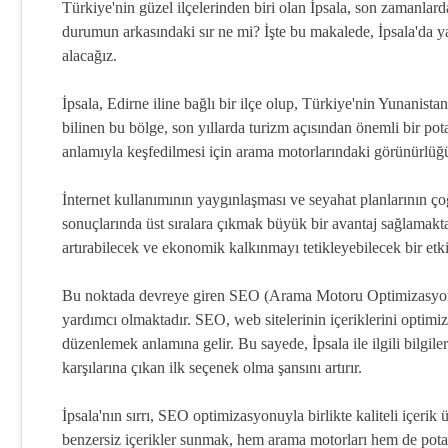
Türkiye'nin güzel ilçelerinden biri olan İpsala, son zamanlar
durumun arkasındaki sır ne mi? İşte bu makalede, İpsala'da yaş
alacağız.
İpsala, Edirne iline bağlı bir ilçe olup, Türkiye'nin Yunanista
bilinen bu bölge, son yıllarda turizm açısından önemli bir po
anlamıyla keşfedilmesi için arama motorlarındaki görünürlüğ
İnternet kullanımının yaygınlaşması ve seyahat planlarının 
sonuçlarında üst sıralara çıkmak büyük bir avantaj sağlamaktad
artırabilecek ve ekonomik kalkınmayı tetikleyebilecek bir etk
Bu noktada devreye giren SEO (Arama Motoru Optimizasyonu)
yardımcı olmaktadır. SEO, web sitelerinin içeriklerini optimi
düzenlemek anlamına gelir. Bu sayede, İpsala ile ilgili bilgil
karşılarına çıkan ilk seçenek olma şansını artırır.
İpsala'nın sırrı, SEO optimizasyonuyla birlikte kaliteli içerik ür
benzersiz içerikler sunmak, hem arama motorları hem de potansi