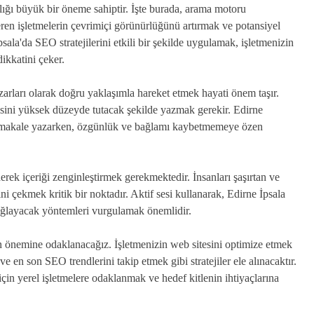
rlığı büyük bir öneme sahiptir. İşte burada, arama motoru
ren işletmelerin çevrimiçi görünürlüğünü artırmak ve potansiyel
psala'da SEO stratejilerini etkili bir şekilde uygulamak, işletmenizin
dikkatini çeker.
rları olarak doğru yaklaşımla hareket etmek hayati önem taşır.
isini yüksek düzeyde tutacak şekilde yazmak gerekir. Edirne
bir makale yazarken, özgünlük ve bağlamı kaybetmemeye özen
rek içeriği zenginleştirmek gerekmektedir. İnsanları şaşırtan ve
i çekmek kritik bir noktadır. Aktif sesi kullanarak, Edirne İpsala
 sağlayacak yöntemleri vurgulamak önemlidir.
önemine odaklanacağız. İşletmenizin web sitesini optimize etmek
e en son SEO trendlerini takip etmek gibi stratejiler ele alınacaktır.
çin yerel işletmelere odaklanmak ve hedef kitlenin ihtiyaçlarına