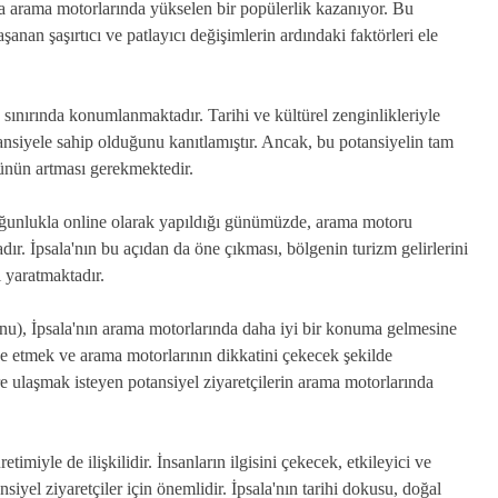
da arama motorlarında yükselen bir popülerlik kazanıyor. Bu
anan şaşırtıcı ve patlayıcı değişimlerin ardındaki faktörleri ele
n sınırında konumlanmaktadır. Tarihi ve kültürel zenginlikleriyle
tansiyele sahip olduğunu kanıtlamıştır. Ancak, bu potansiyelin tam
ünün artması gerekmektedir.
çoğunlukla online olarak yapıldığı günümüzde, arama motoru
ır. İpsala'nın bu açıdan da öne çıkması, bölgenin turizm gelirlerini
i yaratmaktadır.
, İpsala'nın arama motorlarında daha iyi bir konuma gelmesine
ze etmek ve arama motorlarının dikkatini çekecek şekilde
ere ulaşmak isteyen potansiyel ziyaretçilerin arama motorlarında
etimiyle de ilişkilidir. İnsanların ilgisini çekecek, etkileyici ve
yel ziyaretçiler için önemlidir. İpsala'nın tarihi dokusu, doğal