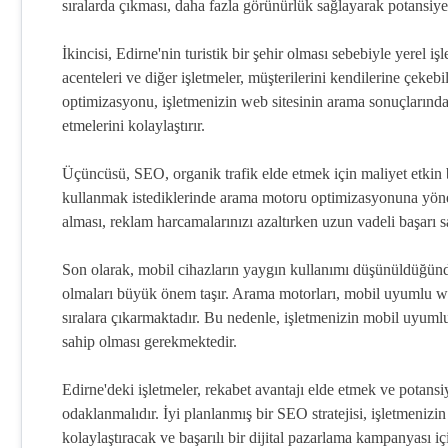
sıralarda çıkması, daha fazla görünürlük sağlayarak potansiyel 
İkincisi, Edirne'nin turistik bir şehir olması sebebiyle yerel iş
acenteleri ve diğer işletmeler, müşterilerini kendilerine çek
optimizasyonu, işletmenizin web sitesinin arama sonuçlarında ü
etmelerini kolaylaştırır.
Üçüncüsü, SEO, organik trafik elde etmek için maliyet etkin bi
kullanmak istediklerinde arama motoru optimizasyonuna yönelir
alması, reklam harcamalarınızı azaltırken uzun vadeli başarı 
Son olarak, mobil cihazların yaygın kullanımı düşünüldüğünde
olmaları büyük önem taşır. Arama motorları, mobil uyumlu web s
sıralara çıkarmaktadır. Bu nedenle, işletmenizin mobil uyumlu 
sahip olması gerekmektedir.
Edirne'deki işletmeler, rekabet avantajı elde etmek ve potan
odaklanmalıdır. İyi planlanmış bir SEO stratejisi, işletmenizin
kolaylaştıracak ve başarılı bir dijital pazarlama kampanyası iç