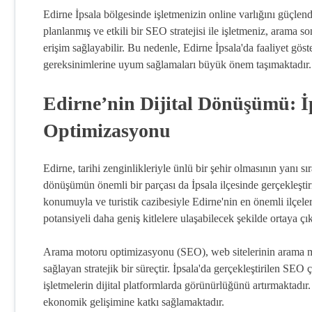
Edirne İpsala bölgesinde işletmenizin online varlığını güçl
planlanmış ve etkili bir SEO stratejisi ile işletmeniz, arama s
erişim sağlayabilir. Bu nedenle, Edirne İpsala'da faaliyet g
gereksinimlerine uyum sağlamaları büyük önem taşımaktadır.
Edirne’nin Dijital Dönüşümü: 
Optimizasyonu
Edirne, tarihi zenginlikleriyle ünlü bir şehir olmasının yanı s
dönüşümün önemli bir parçası da İpsala ilçesinde gerçekleştir
konumuyla ve turistik cazibesiyle Edirne'nin en önemli ilçel
potansiyeli daha geniş kitlelere ulaşabilecek şekilde ortaya çı
Arama motoru optimizasyonu (SEO), web sitelerinin arama mot
sağlayan stratejik bir süreçtir. İpsala'da gerçekleştirilen SEO
işletmelerin dijital platformlarda görünürlüğünü artırmaktad
ekonomik gelişimine katkı sağlamaktadır.