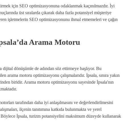
endirmek için SEO optimizasyonuna odaklanmak kaçınılmazdır. İyi
onuçlarında üst sıralarda çıkarak daha fazla potansiyel müşteriye
österen işletmelerin SEO optimizasyonunu ihmal etmemeleri ve çağın
İpsala’da Arama Motoru
ıra dijital dönüşümle de adından söz ettirmeye başlıyor. Bu
ilen arama motoru optimizasyonu çalışmalarıdır. İpsala, sınıra yakın
erinden biridir. Arama motoru optimizasyonu sayesinde İpsala'nın
kmaktadır.
orları tarafından daha iyi anlaşılmasını ve değerlendirilmesini
 çalışmaları, ilçenin tanıtımına katkıda bulunmakta ve yerel
ır. Böylece İpsala, turizm potansiyelini maksimum düzeyde kullanarak