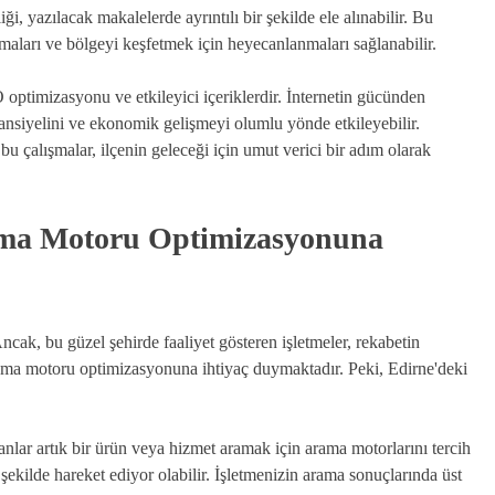
liği, yazılacak makalelerde ayrıntılı bir şekilde ele alınabilir. Bu
olmaları ve bölgeyi keşfetmek için heyecanlanmaları sağlanabilir.
 optimizasyonu ve etkileyici içeriklerdir. İnternetin gücünden
ansiyelini ve ekonomik gelişmeyi olumlu yönde etkileyebilir.
bu çalışmalar, ilçenin geleceği için umut verici bir adım olarak
rama Motoru Optimizasyonuna
 Ancak, bu güzel şehirde faaliyet gösteren işletmeler, rekabetin
arama motoru optimizasyonuna ihtiyaç duymaktadır. Peki, Edirne'deki
anlar artık bir ürün veya hizmet aramak için arama motorlarını tercih
 şekilde hareket ediyor olabilir. İşletmenizin arama sonuçlarında üst