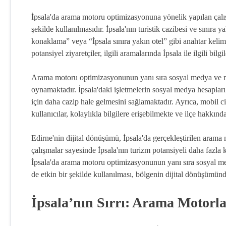
İpsala'da arama motoru optimizasyonuna yönelik yapılan çalış
şekilde kullanılmasıdır. İpsala'nın turistik cazibesi ve sınıra
konaklama” veya “İpsala sınıra yakın otel” gibi anahtar kelimel
potansiyel ziyaretçiler, ilgili aramalarında İpsala ile ilgili bilg
Arama motoru optimizasyonunun yanı sıra sosyal medya ve m
oynamaktadır. İpsala'daki işletmelerin sosyal medya hesapları 
için daha cazip hale gelmesini sağlamaktadır. Ayrıca, mobil c
kullanıcılar, kolaylıkla bilgilere erişebilmekte ve ilçe hakkın
Edirne'nin dijital dönüşümü, İpsala'da gerçekleştirilen aram
çalışmalar sayesinde İpsala'nın turizm potansiyeli daha fazla 
İpsala'da arama motoru optimizasyonunun yanı sıra sosyal med
de etkin bir şekilde kullanılması, bölgenin dijital dönüşümün
İpsala’nın Sırrı: Arama Motorla