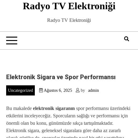
Radyo TV Elektroniği
Skip
to
content
Radyo TV Elektroniği
Elektronik Sigara ve Spor Performansı
Uncategorized
Ağustos 6, 2025
by
admin
Bu makalede
elektronik sigaranın
spor performansı üzerindeki
etkilerini inceleyeceğiz. Sporcuların sağlığı ve performansı için
önemli olan bu konu, günümüzde sıkça tartışılmaktadır.
Elektronik sigara, geleneksel sigaralara göre daha az zararlı
olarak görülse de, sporcular üzerinde nasıl bir etki yarattığına