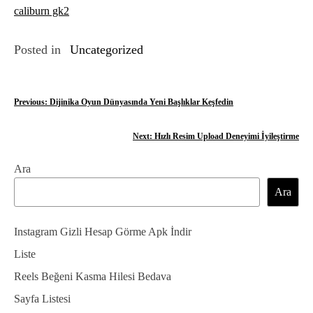
caliburn gk2
Posted in
Uncategorized
Y
Previous:
Dijinika Oyun Dünyasında Yeni Başlıklar Keşfedin
a
Next:
Hızlı Resim Upload Deneyimi İyileştirme
z
Ara
ı
Ara
g
e
Instagram Gizli Hesap Görme Apk İndir
z
Liste
Reels Beğeni Kasma Hilesi Bedava
i
Sayfa Listesi
n