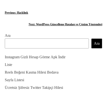
Y
Previous:
Hacklink
a
Next:
WordPress Güncelleme Hataları ve Çözüm Yöntemleri
z
Ara
ı
Ara
g
e
Instagram Gizli Hesap Görme Apk İndir
z
Liste
Reels Beğeni Kasma Hilesi Bedava
i
Sayfa Listesi
n
Ücretsiz Şifresiz Twitter Takipçi Hilesi
m
e