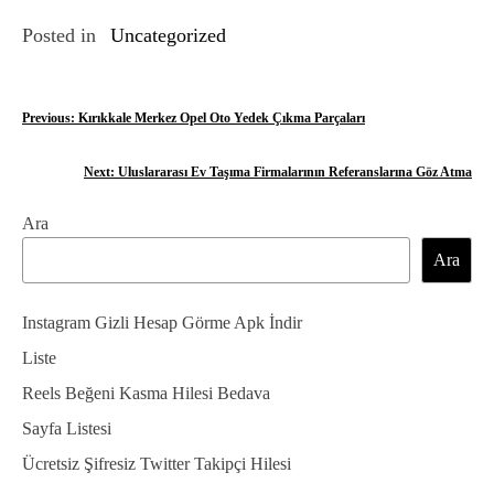
Posted in
Uncategorized
Y
Previous:
Kırıkkale Merkez Opel Oto Yedek Çıkma Parçaları
a
Next:
Uluslararası Ev Taşıma Firmalarının Referanslarına Göz Atma
z
Ara
ı
Ara
g
e
Instagram Gizli Hesap Görme Apk İndir
z
Liste
Reels Beğeni Kasma Hilesi Bedava
i
Sayfa Listesi
n
Ücretsiz Şifresiz Twitter Takipçi Hilesi
m