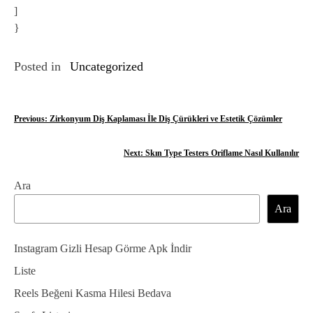
]
}
Posted in
Uncategorized
Y
Previous:
Zirkonyum Diş Kaplaması İle Diş Çürükleri ve Estetik Çözümler
a
Next:
Skın Type Testers Oriflame Nasıl Kullanılır
z
Ara
ı
Ara
g
e
Instagram Gizli Hesap Görme Apk İndir
z
Liste
Reels Beğeni Kasma Hilesi Bedava
i