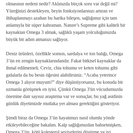
olmasının nedeni nedir? Aklınızda birçok soru var değil mi?
Yüreğinizi destekleyen, beyin fonksiyonlarınızı artıran ve
iltihaplanmayı azaltan bu harika bileşen, sağlığımız için tam
anlamıyla bir süper kahraman. Nature’s Supreme gibi kaliteli bir
kaynaktan Omega 3 almak, sağlıklı yaşam yolculuğunuzda
büyük bir adım atmanızı sağlıyor.
Deniz ürünleri, özellikle somon, sardalya ve ton balığı, Omega
3’ün en zengin kaynaklarındandır. Fakat bitkisel kaynaklar da
ihmal edilmemeli. Ceviz, chia tohumu ve keten tohumu gibi
gıdalarla da bu besin öğesini alabilirsiniz. “Acaba yeterince
Omega 3 alıyor muyum?” diye düşünüyorsanız, bu konuda bir
uzmanla görüşmek en iyisi. Çünkü Omega 3'ün vücudumuzda
önemine dair sayısız araştırma var ve sonuçlar, bu yağ asidinin
günlük diyetimizde mutlaka yer alması gerektiğini gösteriyor.
Şimdi biraz da Omega 3’ün hayatımızı nasıl olumlu yönde
etkileyebileceğine bakalım. Kalp sağlığımızdan bahsetmişken,
Omega 3’ün, kötü kolesterol seviyelerini düşürme ve iyi