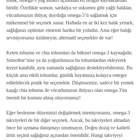
Balık, omega-3 yağ asitleri açısından en zengin kaynaklardan
biridir. Özellikle somon, sardalya ve uskumru gibi yağlı balıklar,
vücudunuzun ihtiyaç duyduğu omega-3’ü sağlamak için
mükemmel bir seçenek sunar. Haftada en az iki kez balık yemek,
sağlığınızı optimize etmenin harika bir yoludur. Ama eğer balığı
sevmiyorsanız üzülmeyin; alternatif seçenekler de var!
Keten tohumu ve chia tohumları da bitkisel omega-3 kaynağıdır.
Smoothie’nize ya da yoğurdunuza bu tohumlardan ekleyerek
lezzet katabilir, aynı zamanda sağlığınızı destekleyebilirsiniz. Bu
küçük ama etkili tohumlar, günlük hayatınıza kolayca entegre
edilebilecek pratik bir seçenektir. Düşünsenize, sadece bir yemek
kaşığı chia tohumu ile vücudunuzun ihtiyacı olan omega-3'ün
önemli bir kısmını almış oluyorsunuz!
Eğer beslenme düzeninizi değiştirmek istemiyorsanız, omega-3
takviyeleri de bir diğer seçenek. Ancak, bu takviyeleri almadan
önce bir uzmana danışmayı unutmayın. Doğru dozaj ve kaliteli
ürün seçimi sağlığınız açısından önemlidir. Hangi takviyeyi