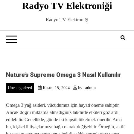
Radyo TV Elektroniği
Skip
to
content
Radyo TV Elektroniği
Nature’s Supreme Omega 3 Nasıl Kullanılır
Uncategorized
Kasım 15, 2024
by
admin
Omega 3 yağ asitleri, vücudumuz için hayati öneme sahiptir.
Ancak doğru miktarda almadığınız takdirde etkileri göz ardı
edilebilir. Genellikle, günde iki kapsül tüketmek önerilir. Ama
bu, kişisel ihtiyaçlarınıza bağlı olarak değişebilir. Örneğin, aktif
bir yaşam tarzınız varsa veya belirli sağlık sorunlarınız varsa,