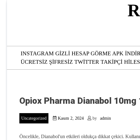
Skip
R
to
content
INSTAGRAM GIZLI HESAP GÖRME APK İNDI
ÜCRETSIZ ŞIFRESIZ TWITTER TAKIPÇI HILES
Opiox Pharma Dianabol 10mg 
Uncategorized
Kasım 2, 2024
by
admin
Öncelikle, Dianabol'un etkileri oldukça dikkat çekici. Kullanıc