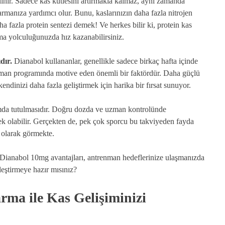
bilinir. Sadece kas kütlesini artırmakla kalmaz, aynı zamanda
manıza yardımcı olur. Bunu, kaslarınızın daha fazla nitrojen
a fazla protein sentezi demek! Ve herkes bilir ki, protein kas
apma yolculuğunuzda hız kazanabilirsiniz.
dır.
Dianabol kullananlar, genellikle sadece birkaç hafta içinde
trenman programında motive eden önemli bir faktördür. Daha güçlü
ndinizi daha fazla geliştirmek için harika bir fırsat sunuyor.
umda tutulmasıdır. Doğru dozda ve uzman kontrolünde
nek olabilir. Gerçekten de, pek çok sporcu bu takviyeden fayda
l olarak görmekte.
 Dianabol 10mg avantajları, antrenman hedeflerinize ulaşmanızda
leştirmeye hazır mısınız?
rma ile Kas Gelişiminizi