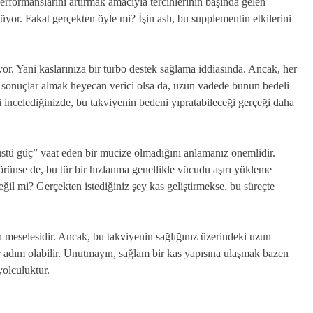
rformanslarını artırmak amacıyla tercihlerinin başında gelen
lüyor. Fakat gerçekten öyle mi? İşin aslı, bu supplementin etkilerini
ıyor. Yani kaslarınıza bir turbo destek sağlama iddiasında. Ancak, her
 sonuçlar almak heyecan verici olsa da, uzun vadede bunun bedeli
li incelediğinizde, bu takviyenin bedeni yıpratabileceği gerçeği daha
tü güç” vaat eden bir mucize olmadığını anlamanız önemlidir.
örünse de, bu tür bir hızlanma genellikle vücudu aşırı yükleme
 değil mi? Gerçekten istediğiniz şey kas geliştirmekse, bu süreçte
h meselesidir. Ancak, bu takviyenin sağlığınız üzerindeki uzun
ir adım olabilir. Unutmayın, sağlam bir kas yapısına ulaşmak bazen
yolculuktur.