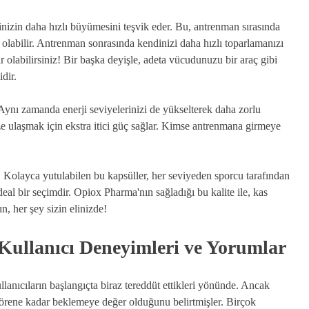
rinizin daha hızlı büyümesini teşvik eder. Bu, antrenman sırasında
olabilir. Antrenman sonrasında kendinizi daha hızlı toparlamanızı
r olabilirsiniz! Bir başka deyişle, adeta vücudunuzu bir araç gibi
dir.
 Aynı zamanda enerji seviyelerinizi de yükselterek daha zorlu
ze ulaşmak için ekstra itici güç sağlar. Kimse antrenmana girmeye
r. Kolayca yutulabilen bu kapsüller, her seviyeden sporcu tarafından
 ideal bir seçimdir. Opiox Pharma'nın sağladığı bu kalite ile, kas
, her şey sizin elinizde!
ullanıcı Deneyimleri ve Yorumlar
llanıcıların başlangıçta biraz tereddüt ettikleri yönünde. Ancak
görene kadar beklemeye değer olduğunu belirtmişler. Birçok