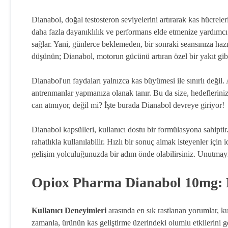
Dianabol, doğal testosteron seviyelerini artırarak kas hücrele
daha fazla dayanıklılık ve performans elde etmenize yardımcı 
sağlar. Yani, günlerce beklemeden, bir sonraki seansınıza hazı
düşünün; Dianabol, motorun gücünü artıran özel bir yakıt gibi
Dianabol'un faydaları yalnızca kas büyümesi ile sınırlı değil.
antrenmanlar yapmanıza olanak tanır. Bu da size, hedeflerini
can atmıyor, değil mi? İşte burada Dianabol devreye giriyor!
Dianabol kapsülleri, kullanıcı dostu bir formülasyona sahipti
rahatlıkla kullanılabilir. Hızlı bir sonuç almak isteyenler için
gelişim yolculuğunuzda bir adım önde olabilirsiniz. Unutmayın
Opiox Pharma Dianabol 10mg: K
Kullanıcı Deneyimleri
arasında en sık rastlanan yorumlar, ku
zamanla, ürünün kas geliştirme üzerindeki olumlu etkilerini 