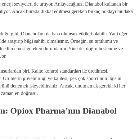
 enerji seviyeleri de artıyor. Anlayacağınız, Dianabol kullanan bir
iliyor. Ancak burada dikkat edilmesi gereken birkaç noktayı mutlaka
olduğu gibi, Dianabol'un da bazı olumsuz etkileri olabilir. Yani eğer
lde araştırıp bilgi sahibi olmalısınız. Örneğin, su tutulumu ve
ardı edilmemesi gereken durumlardır. Yine de, doğru beslenme ve
yor.
urlardan biri. Kalite kontrol standartları ile üretilmesi,
r. Ürünlerin güvenilirliği ve kalitesi, pek çok sporcunun ilgisini
u ürünü denemek isteyebilirsiniz. Ancak, unutmamak gerekir ki her
er zaman en doğrusu.
in: Opiox Pharma’nın Dianabol