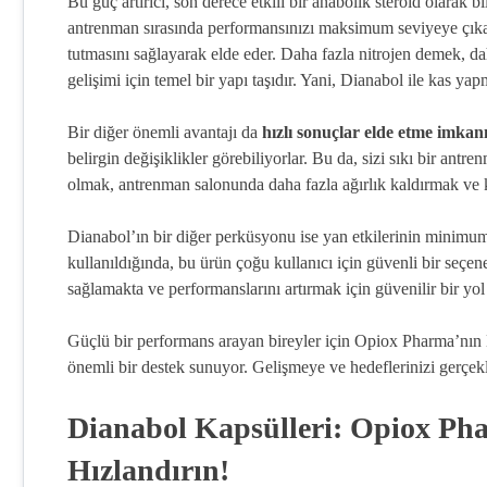
Bu güç artırıcı, son derece etkili bir anabolik steroid olarak 
antrenman sırasında performansınızı maksimum seviyeye çıkar
tutmasını sağlayarak elde eder. Daha fazla nitrojen demek, dah
gelişimi için temel bir yapı taşıdır. Yani, Dianabol ile kas y
Bir diğer önemli avantajı da
hızlı sonuçlar elde etme imkanı
belirgin değişiklikler görebiliyorlar. Bu da, sizi sıkı bir an
olmak, antrenman salonunda daha fazla ağırlık kaldırmak ve ke
Dianabol’ın bir diğer perküsyonu ise yan etkilerinin minim
kullanıldığında, bu ürün çoğu kullanıcı için güvenli bir seçe
sağlamakta ve performanslarını artırmak için güvenilir bir yo
Güçlü bir performans arayan bireyler için Opiox Pharma’nın
önemli bir destek sunuyor. Gelişmeye ve hedeflerinizi gerçek
Dianabol Kapsülleri: Opiox Pha
Hızlandırın!