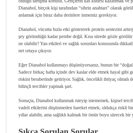
olduğu tartışma konusu. Gençlerin kas kütlesi kazanmak ve pe
Dianabol, birçok kişi tarafından “sihrin anahtarı” olarak görü
anlamak için biraz daha derinlere inmemiz gerekiyor.
Dianabol, vücutta hızla etki göstererek protein sentezini artır
şey göründüğü kadar pembe değil. Kısa sürede gözle görülür
ne olabilir? Yan etkileri ve sağlık sorunları konusunda dikkat
net ortaya çıkıyor.
Eğer Dianabol kullanmayı düşünüyorsanız, bunun bir “doğaüs
Sadece birkaç hafta içinde dev kaslar elde etmek hayal gibi g
riskini beraberinde getiriyor. Sağlık, öncelikli ihtiyaç olmalı
bilinçli tercihler yapmak şart.
Sonuçta, Dianabol kullanmak isteyip istememek, kişisel terci
vadeli etkilerini düşünmeden hareket etmek, oldukça riskli b
yıllar alabilir, ama sağlıklı kalmak bir ömür boyu sürecek bir 
Sıkça Sorulan Sorular