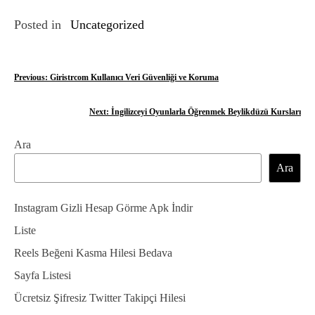
Posted in
Uncategorized
Y
Previous:
Giristrcom Kullanıcı Veri Güvenliği ve Koruma
a
Next:
İngilizceyi Oyunlarla Öğrenmek Beylikdüzü Kursları
z
Ara
ı
Ara
g
e
Instagram Gizli Hesap Görme Apk İndir
z
Liste
Reels Beğeni Kasma Hilesi Bedava
i
Sayfa Listesi
n
Ücretsiz Şifresiz Twitter Takipçi Hilesi
m