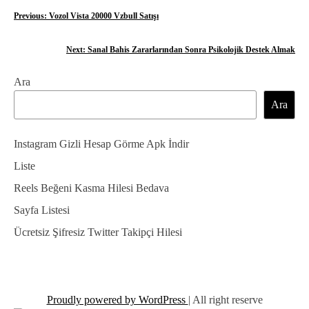
Y
Previous:
Vozol Vista 20000 Vzbull Satışı
a
Next:
Sanal Bahis Zararlarından Sonra Psikolojik Destek Almak
z
Ara
ı
Ara
g
e
Instagram Gizli Hesap Görme Apk İndir
z
Liste
Reels Beğeni Kasma Hilesi Bedava
i
Sayfa Listesi
n
Ücretsiz Şifresiz Twitter Takipçi Hilesi
m
e
s
Proudly powered by WordPress
|
All right reserve