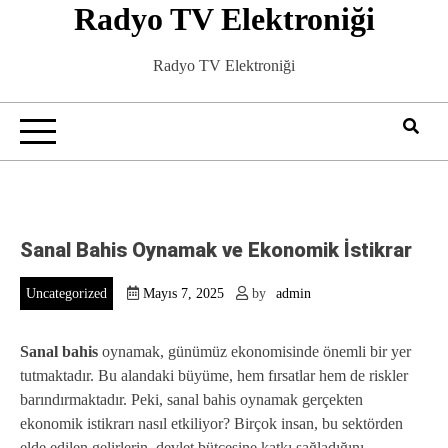
Radyo TV Elektroniği
Skip
to
content
Radyo TV Elektroniği
Sanal Bahis Oynamak ve Ekonomik İstikrar
Uncategorized
Mayıs 7, 2025
by
admin
Sanal bahis
oynamak, günümüz ekonomisinde önemli bir yer
tutmaktadır. Bu alandaki büyüme, hem fırsatlar hem de riskler
barındırmaktadır. Peki, sanal bahis oynamak gerçekten
ekonomik istikrarı nasıl etkiliyor? Birçok insan, bu sektörden
elde edilen gelirlerin, devlet bütçesine katkı sağladığını