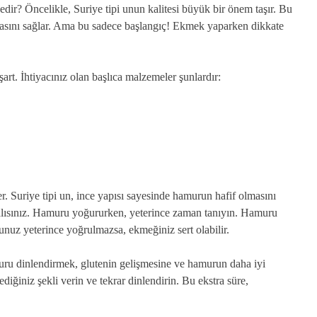
nedir? Öncelikle, Suriye tipi unun kalitesi büyük bir önem taşır. Bu
masını sağlar. Ama bu sadece başlangıç! Ekmek yaparken dikkate
t. İhtiyacınız olan başlıca malzemeler şunlardır:
. Suriye tipi un, ince yapısı sayesinde hamurun hafif olmasını
malısınız. Hamuru yoğururken, yeterince zaman tanıyın. Hamuru
nuz yeterince yoğrulmazsa, ekmeğiniz sert olabilir.
uru dinlendirmek, glutenin gelişmesine ve hamurun daha iyi
iğiniz şekli verin ve tekrar dinlendirin. Bu ekstra süre,