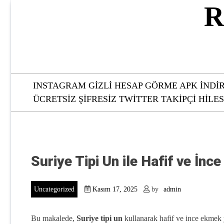
Skip
R
to
content
INSTAGRAM GIZLI HESAP GÖRME APK İNDI
ÜCRETSIZ ŞIFRESIZ TWITTER TAKIPÇI HILES
Suriye Tipi Un ile Hafif ve İn
Uncategorized
Kasım 17, 2025
by
admin
Bu makalede,
Suriye tipi un
kullanarak hafif ve ince ekmek