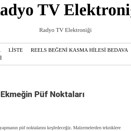
adyo TV Elektroni
Radyo TV Elektroniği
R
LISTE
REELS BEĞENI KASMA HILESI BEDAVA
I
ce Ekmeğin Püf Noktaları
 yapmanın püf noktalarını keşfedeceğiz. Malzemelerden tekniklere