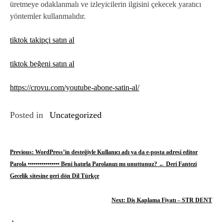
üretmeye odaklanmalı ve izleyicilerin ilgisini çekecek yaratıcı
yöntemler kullanmalıdır.
tiktok takipçi satın al
tiktok beğeni satın al
https://crovu.com/youtube-abone-satin-al/
Posted in
Uncategorized
Y
Previous:
WordPress’in desteğiyle Kullanıcı adı ya da e-posta adresi editor
Parola •••••••••••••••• Beni hatırla Parolanızı mı unuttunuz? ← Deri Fantezi
a
Gecelik sitesine geri dön Dil Türkçe
z
Next:
Diş Kaplama Fiyatı – STR DENT
ı