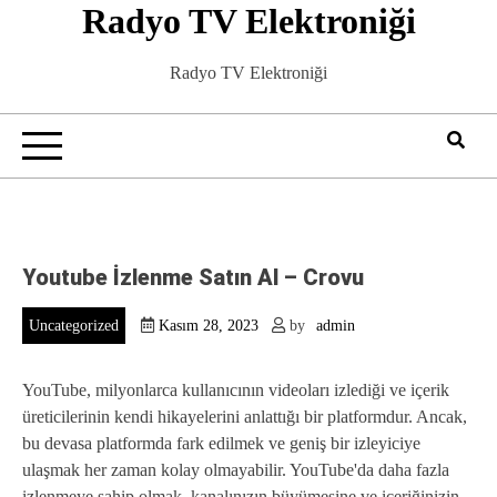
Radyo TV Elektroniği
Skip
to
content
Radyo TV Elektroniği
Youtube İzlenme Satın Al – Crovu
Uncategorized
Kasım 28, 2023
by
admin
YouTube, milyonlarca kullanıcının videoları izlediği ve içerik
üreticilerinin kendi hikayelerini anlattığı bir platformdur. Ancak,
bu devasa platformda fark edilmek ve geniş bir izleyiciye
ulaşmak her zaman kolay olmayabilir. YouTube'da daha fazla
izlenmeye sahip olmak, kanalınızın büyümesine ve içeriğinizin