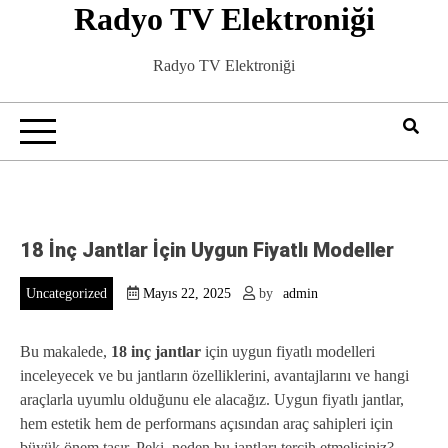
Radyo TV Elektroniği
Skip
to
content
Radyo TV Elektroniği
18 İnç Jantlar İçin Uygun Fiyatlı Modeller
Uncategorized
Mayıs 22, 2025
by
admin
Bu makalede,
18 inç jantlar
için uygun fiyatlı modelleri
inceleyecek ve bu jantların özelliklerini, avantajlarını ve hangi
araçlarla uyumlu olduğunu ele alacağız. Uygun fiyatlı jantlar,
hem estetik hem de performans açısından araç sahipleri için
büyük önem taşır. Peki, neden bu jantları tercih etmelisiniz?