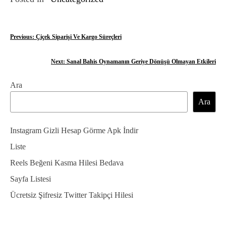
Y
Previous:
Çiçek Siparişi Ve Kargo Süreçleri
a
Next:
Sanal Bahis Oynamanın Geriye Dönüşü Olmayan Etkileri
z
Ara
ı
Ara
g
e
Instagram Gizli Hesap Görme Apk İndir
z
Liste
Reels Beğeni Kasma Hilesi Bedava
i
Sayfa Listesi
n
Ücretsiz Şifresiz Twitter Takipçi Hilesi
m
e