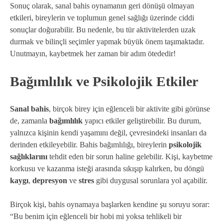
Sonuç olarak, sanal bahis oynamanın geri dönüşü olmayan
etkileri, bireylerin ve toplumun genel sağlığı üzerinde ciddi
sonuçlar doğurabilir. Bu nedenle, bu tür aktivitelerden uzak
durmak ve bilinçli seçimler yapmak büyük önem taşımaktadır.
Unutmayın, kaybetmek her zaman bir adım ötededir!
Bağımlılık ve Psikolojik Etkiler
Sanal bahis
, birçok birey için eğlenceli bir aktivite gibi görünse
de, zamanla
bağımlılık
yapıcı etkiler geliştirebilir. Bu durum,
yalnızca kişinin kendi yaşamını değil, çevresindeki insanları da
derinden etkileyebilir. Bahis bağımlılığı, bireylerin
psikolojik
sağlıklarını
tehdit eden bir sorun haline gelebilir. Kişi, kaybetme
korkusu ve kazanma isteği arasında sıkışıp kalırken, bu döngü
kaygı
,
depresyon
ve
stres
gibi duygusal sorunlara yol açabilir.
Birçok kişi, bahis oynamaya başlarken kendine şu soruyu sorar:
“Bu benim için eğlenceli bir hobi mi yoksa tehlikeli bir