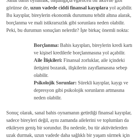
Sanal bahis oynamak, başlangıçta eğlenceli bir aktivite gibi
görünse de,
uzun vadede ciddi finansal kayıplara
yol açabilir.
Bu kayıplar, bireylerin ekonomik durumunu tehdit altına alarak,
borçlanma ve mali istikrarsızlık gibi sorunlara neden olabilir.
Peki, bu durumun sonuçları nelerdir? İşte birkaç önemli nokta:
Borçlanma:
Bahis kayıpları, bireylerin kredi kartı
ve kişisel kredilerle borçlanmasına yol açabilir.
Aile İlişkileri:
Finansal zorluklar, aile içindeki
iletişimi bozarak, ilişkilerin zayıflamasına sebep
olabilir.
Psikolojik Sorunlar:
Sürekli kayıplar, kaygı ve
depresyon gibi psikolojik sorunların artmasına
neden olabilir.
Sonuç olarak, sanal bahis oynamanın getirdiği finansal kayıplar,
sadece bireyleri değil, aynı zamanda ailelerini ve toplumları da
etkileyen geniş bir sorundur. Bu nedenle, bu tür aktivitelerden
uzak durmak, uzun vadede daha sağlıklı bir yaşam sürmek için