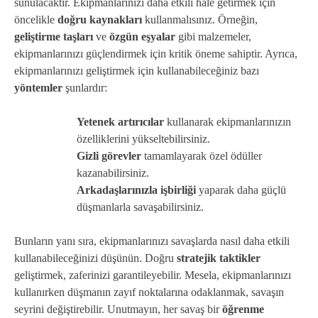
sunulacaktır. Ekipmanlarınızı daha etkili hale getirmek için
öncelikle
doğru kaynakları
kullanmalısınız. Örneğin,
geliştirme taşları
ve
özgün eşyalar
gibi malzemeler,
ekipmanlarınızı güçlendirmek için kritik öneme sahiptir. Ayrıca,
ekipmanlarınızı geliştirmek için kullanabileceğiniz bazı
yöntemler
şunlardır:
Yetenek artırıcılar
kullanarak ekipmanlarınızın
özelliklerini yükseltebilirsiniz.
Gizli görevler
tamamlayarak özel ödüller
kazanabilirsiniz.
Arkadaşlarınızla işbirliği
yaparak daha güçlü
düşmanlarla savaşabilirsiniz.
Bunların yanı sıra, ekipmanlarınızı savaşlarda nasıl daha etkili
kullanabileceğinizi düşünün. Doğru
stratejik taktikler
geliştirmek, zaferinizi garantileyebilir. Mesela, ekipmanlarınızı
kullanırken düşmanın zayıf noktalarına odaklanmak, savaşın
seyrini değiştirebilir. Unutmayın, her savaş bir
öğrenme