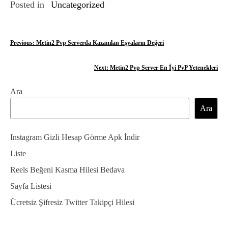
Posted in
Uncategorized
Y
Previous:
Metin2 Pvp Serverda Kazanılan Eşyaların Değeri
a
Next:
Metin2 Pvp Server En İyi PvP Yetenekleri
z
Ara
ı
Ara
g
e
Instagram Gizli Hesap Görme Apk İndir
z
Liste
Reels Beğeni Kasma Hilesi Bedava
i
Sayfa Listesi
n
Ücretsiz Şifresiz Twitter Takipçi Hilesi
m