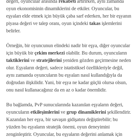
değeri, oyuncular arasında
rekabeti
artırırken, aynı zamanda
oyun ekonomisinin dinamiklerini de etkiler. Oyuncular, bu
eşyaları elde etmek için büyük çaba sarf ederken, her bir eşyanın
piyasa değeri ve talep oranı, oyun içindeki
takas
işlemlerini
belirler.
Örneğin, bir oyuncunun elindeki nadir bir eşya, diğer oyuncular
için büyük bir
çekim merkezi
olabilir. Bu durum, oyuncuların
taktiklerini
ve
stratejilerini
yeniden gözden geçirmesine neden
olur. Eşyaların değeri, sadece istatistiksel özellikleriyle değil,
aynı zamanda oyuncuların bu eşyaları nasıl kullandığıyla da
doğrudan ilişkilidir. Yani, bir eşya ne kadar güçlü olursa olsun,
onu nasıl kullanacağınız da en az o kadar önemlidir.
Bu bağlamda, PvP sunucularında kazanılan eşyaların değeri,
oyuncuların
etkileşimlerini
ve
grup dinamiklerini
şekillendirir.
Kazanılan her eşya, bir savaşın gidişatını değiştirebilir; bu
yüzden bu eşyaların stratejik önemi, oyun deneyimini
zenginleştirir. Oyuncular, bu eşyaların değerini anlamak için