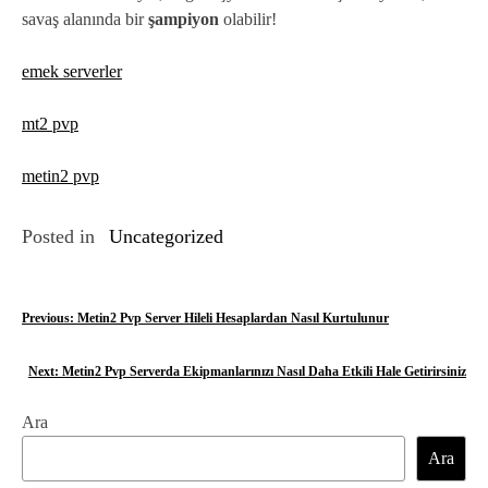
savaş alanında bir
şampiyon
olabilir!
emek serverler
mt2 pvp
metin2 pvp
Posted in
Uncategorized
Y
Previous:
Metin2 Pvp Server Hileli Hesaplardan Nasıl Kurtulunur
a
Next:
Metin2 Pvp Serverda Ekipmanlarınızı Nasıl Daha Etkili Hale Getirirsiniz
z
Ara
ı
Ara
g